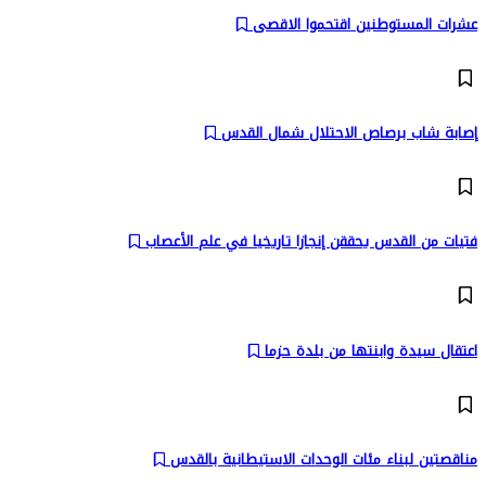
عشرات المستوطنين اقتحموا الاقصى
إصابة شاب برصاص الاحتلال شمال القدس
فتيات من القدس يحققن إنجازا تاريخيا في علم الأعصاب
اعتقال سيدة وابنتها من بلدة حزما
مناقصتين لبناء مئات الوحدات الاستيطانية بالقدس