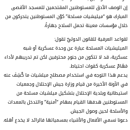
إن الوصف الأدق للمستوطنين المقتحمين للمسجد الأقصى
المبارك هو “ميليشيات مسلحة” كوّن المستوطنين يتحركون من
خلال مؤسسات معينة تحمل السلاح جهارةً.
لقواعد العرفية للقانون الدوليّ تقول:
الميليشيات المسلحة عبارة عن وحدة عسكرية أو شبه
عسكرية، قد لا تتكون من جنودٍ محترفين لكن تم تدريبهم لأداء
مَهَامّ عسكرية كقوات احتياط.
يدعم هذا التوجه في استخدام مصطلح ميلشيات ما كُشِفَ عنه
في الآونة الأخيرة من قيام وزارة جيش الإحتلال وجمعيات
استيطانية وبلدية الإحتلال بتشكيل ميلشيات مسلحة من
المستوطنين هدفها القيام بمهام “أمنية” والتدخل بالمعدات
والأسلحة لحين وصول الجيش.
دعونا نسمي الأفعال والأشياء بمسمياتها فالرائد لا يخدع أهله.