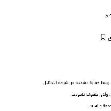
قصى
ى
وأدوا طقوسًا تلمودية.
معة والسبت.