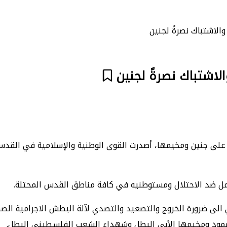
والاشتباك نصرةً لجنين
الاشتباك نصرةً لجنين
 أعقاب العدوان الصهيوني المستمر، أمس الاثنين 3/7/2023، على جنين ومخيمها، أصدرت القوى الوطنية وا
لى ضرورة الخروج والتصعيد والتصدي لآلة البطش الاجرامية الصه
لصمود ومخيمها الأبي البطل وشهداء الشعب الفلسطيني البطل.