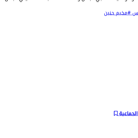
دس
#مخيم جنين
الجماعية