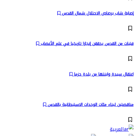
إصابة شاب برصاص الاحتلال شمال القدس
فتيات من القدس يحققن إنجازا تاريخيا في علم الأعصاب
اعتقال سيدة وابنتها من بلدة حزما
مناقصتين لبناء مئات الوحدات الاستيطانية بالقدس
العربية