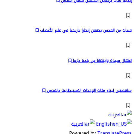
إصابة شاب برصاص الاحتلال شمال القدس
فتيات من القدس يحققن إنجازا تاريخيا في علم الأعصاب
اعتقال سيدة وابنتها من بلدة حزما
مناقصتين لبناء مئات الوحدات الاستيطانية بالقدس
العربية
English
العربية
Powered by
TranslatePress