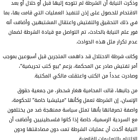
وذكرت النيابة أن الشرطة لم تتوجه إليها قبل أو خلال أو بعد
الاقتحام للحصول على إذن لتنفيذ العمليات التي قامت بها، بما
في ذلك التحقيق والتفتيش واعتقال المشتبهين. وأضافت أنه
فور علم النيابة بالحادث، تم التواصل مع قيادة الشرطة لضمان
عدم تكرار مثل هذه الحوادث.
وكانت شرطة الاحتلال قد داهمت المتجرين قبل أسبوعين بموجب
أمر تفتيش صادر عن المحكمة، بزعم “بيع كتب تحريضية”،
وصادرت عدداً من الكتب واعتقلت مالكي المكتبة.
من جانبها، قالت المحامية هغار شحطر، من جمعية حقوق
الإنسان، إن الشرطة تعمل وكأنها “ميليشيا خاصة” للحكومة،
واصفة تصرفاتها بأنها تمثل سياسة ممنهجة ضد من يختلفون
مع السردية الرسمية، خاصة إذا كانوا فلسطينيين. وأضافت أن
النيابة أكدت أن عمليات الشرطة تمت دون مصادقتها ودون
الالتزام بالتعليمات القانونية.