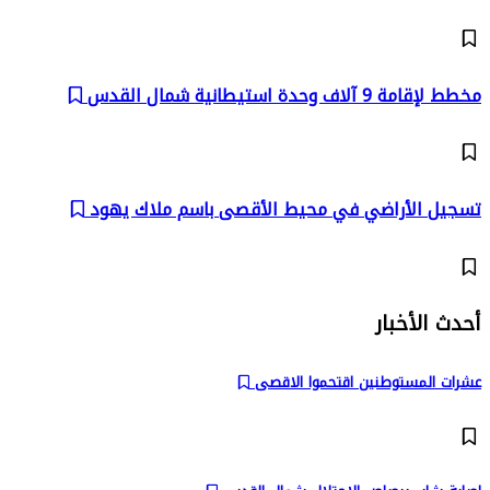
مخطط لإقامة 9 آلاف وحدة استيطانية شمال القدس
تسجيل الأراضي في محيط الأقصى باسم ملاك يهود
أحدث الأخبار
عشرات المستوطنين اقتحموا الاقصى