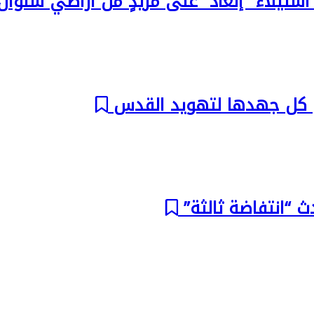
ستيلاء “إلعاد” على مزيدٍ من أراضي سلوا
ل كل جهدها لتهويد القدس
ث “انتفاضة ثالثة”