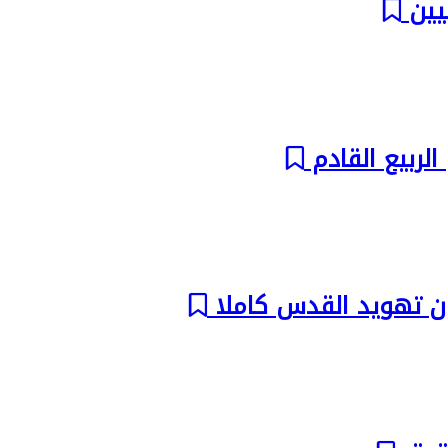
لربيع القادم
ون تهويد القدس كاملا