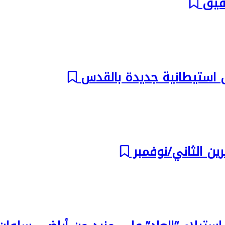
حقيق
ين الثاني/نوفمبر