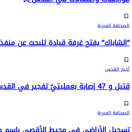
الصحافة العبرية
“الشاباك” يفتح غرفة قيادة للبحث عن منف
أخبار القدس
قتيل و 47 إصابة بعمليتيّ تفجير في القدس
الصحافة العبرية
تسجيل الأراضي في محيط الأقصى باسم م