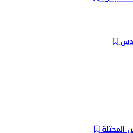
لقدس
س المحتلة