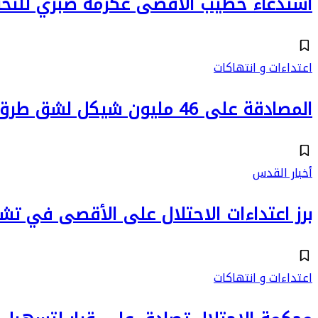
استدعاء خطيب الأقصى عكرمة صبري للت
اعتداءات و انتهاكات
المصادقة على 46 مليون شيكل لشق طرق استيطانية جديدة بالقدس
أخبار القدس
برز اعتداءات الاحتلال على الأقصى في تشر
اعتداءات و انتهاكات