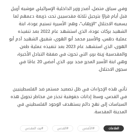
وفي سياق متصل، أصدر وزير الداخلية الإسرائيلي موشيه أربيل
قبل أيام قرارًا بترحيل ثلاثة مقدسيين تحت ذريعة دعمهم لما
يسميه الاحتلال “الإرهاب”، وهم: الأسيرة تسنيم عودة، ابنة
الشهيد بركات عودة، الذي استشهد عام 2022 بعد تنفيذه
عملية دهس، والأسير محمد أبو الهوى، شقيق الشهيد آدم أبو
الهوى، الذي استشهد عام 2023 بعد تنفيذه عملية طعن.
والمقدسية زينة بربر، التي تحررت في صفقة التبادل الأخيرة،
وهي ابنة الأسير المحرر مجد بربر، الذي أمضى 20 عامًا في
سجون الاحتلال.
تأتي هذه الإجراءات في ظل تصعيد مستمر ضد الفلسطينيين
في القدس، وسط إدانات حقوقية تحذر من مخاطر تحويل هذه
السياسات إلى نهج دائم يستهدف الوجود الفلسطيني في
المدينة المقدسة.
العلامات
#الأقصى
#القدس
#بيت المقدس