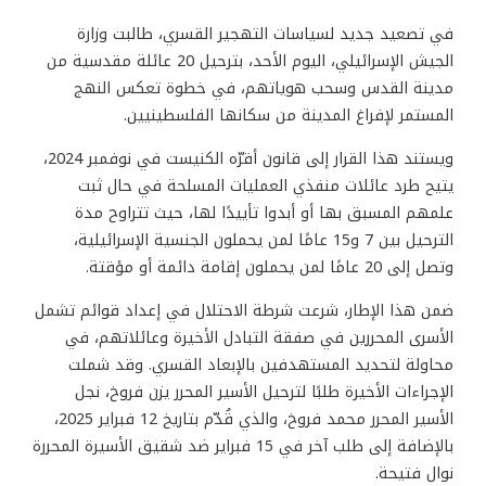
في تصعيد جديد لسياسات التهجير القسري، طالبت وزارة
الجيش الإسرائيلي، اليوم الأحد، بترحيل 20 عائلة مقدسية من
مدينة القدس وسحب هوياتهم، في خطوة تعكس النهج
المستمر لإفراغ المدينة من سكانها الفلسطينيين.
ويستند هذا القرار إلى قانون أقرّه الكنيست في نوفمبر 2024،
يتيح طرد عائلات منفذي العمليات المسلحة في حال ثبت
علمهم المسبق بها أو أبدوا تأييدًا لها، حيث تتراوح مدة
الترحيل بين 7 و15 عامًا لمن يحملون الجنسية الإسرائيلية،
وتصل إلى 20 عامًا لمن يحملون إقامة دائمة أو مؤقتة.
ضمن هذا الإطار، شرعت شرطة الاحتلال في إعداد قوائم تشمل
الأسرى المحررين في صفقة التبادل الأخيرة وعائلاتهم، في
محاولة لتحديد المستهدفين بالإبعاد القسري. وقد شملت
الإجراءات الأخيرة طلبًا لترحيل الأسير المحرر يزن فروخ، نجل
الأسير المحرر محمد فروخ، والذي قُدّم بتاريخ 12 فبراير 2025،
بالإضافة إلى طلب آخر في 15 فبراير ضد شقيق الأسيرة المحررة
نوال فتيحة.