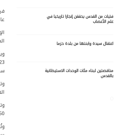
في
فتيات من القدس يحققن إنجازا تاريخيا في
عا
علم الأعصاب
ال
اعتقال سيدة وابنتها من بلدة حزما
وي
سك
مناقصتين لبناء مئات الوحدات الاستيطانية
بالقدس
وت
اله
1550 فل