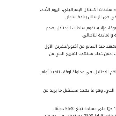
لطات الاحتلال الإسرائيلي، اليوم الأحد،
في حي البستان ببلدة سلوان.
خطار يفرض على العائلة تنفيذ الهدم ذاتيًا خلال مدة أقصاها 21 يومًا، وإلا ستقوم سلطات الاحتلال بهدم
والمادية للأهالي.
هد منذ السابع من أكتوبر/تشرين الأول
دم شرسة، أسفرت حتى الآن عن تدمير أكثر من 33 منزلًا، ضمن خطة ممنهجة لتفريغ الحي من
 الاحتلال، في محاولة لوقف تنفيذ أوامر
100 منزل مهدد بالهدم في الحي، وهو ما يهدد مستقبل ما يزيد عن
وتُعد بلدة سلوان من أكثر المناطق استهدافًا في القدس، إذ تضم 12 حيًا على مساحة تبلغ 5640 دونمًا،
يسكنها نحو 58,500 مقدسي، بينما تتوزع فيها 78 بؤرة استيطانية يقطنها قرابة 2800 مستوطن، في مشهد