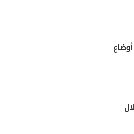
أوضاع
ال