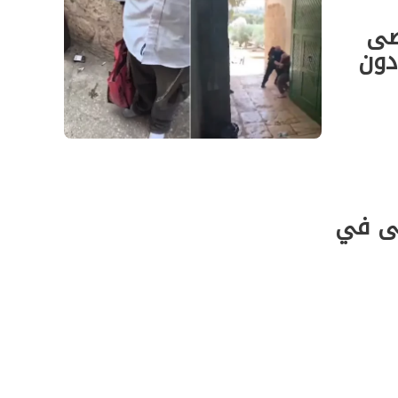
صى
دون
صى في