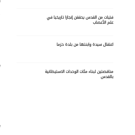
ا
ع
س
فتيات من القدس يحققن إنجازا تاريخيا في
علم الأعصاب
ا
اعتقال سيدة وابنتها من بلدة حزما
ا
مناقصتين لبناء مئات الوحدات الاستيطانية
بالقدس
خ
ا