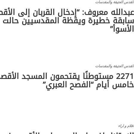
لقدس العتيقة والمقدسات
بدالله معروف: “إدخال القربان إلى الأق
ابقة خطيرة ويقظة المقدسيين حالت 
لأسوأ”
لقدس العتيقة والمقدسات
2271 مستوطنًا يقتحمون المسجد الأق
امس أيام “الفصح العبري”
قلام و اراء